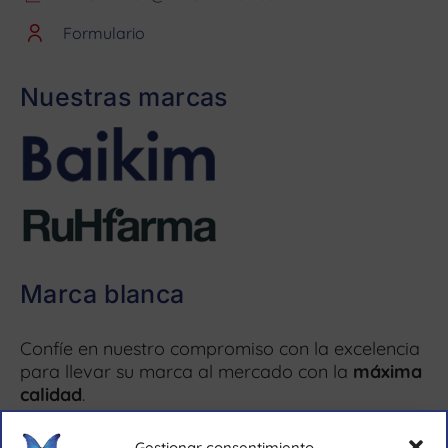
Formulario
Nuestras marcas
Marca blanca
Confíe en nuestro compromiso con la excelencia
para llevar su marca al mercado con la
máxima
calidad
.
Gestionar consentimiento