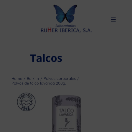
Saltar
al
contenido
Toggle
Navigat
Inicio
Productos
Marca blanca
Sobre nosotros
Home
Baikim
Polvos corporales
Polvos de talco lavanda 200g.
Calidad
Contacto