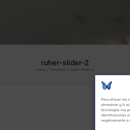
ruher-slider-2
Inicio
Nosotros
ruher-slider-2
Para ofrecer las 
almacenar y/o acc
tecnologías nos p
identificaciones ú
negativamente a c