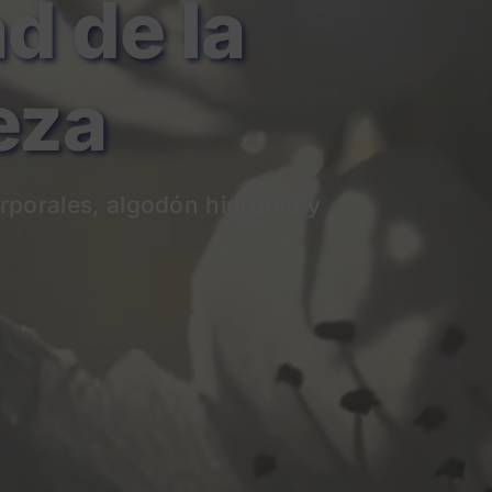
de la
eza
rporales
, algodón hidrófilo y