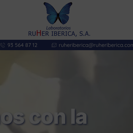
93 564 87 12
ruheriberica@ruheriberica.co
s con la