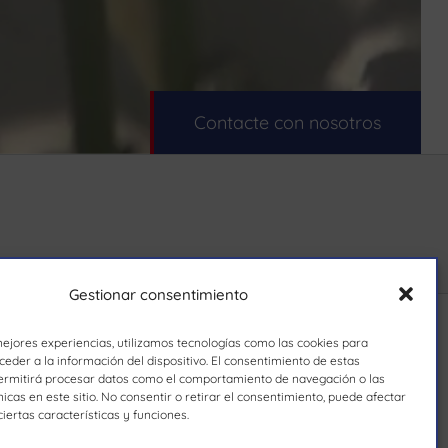
Contacte con nosotros
Gestionar consentimiento
mejores experiencias, utilizamos tecnologías como las cookies para
eder a la información del dispositivo. El consentimiento de estas
ermitirá procesar datos como el comportamiento de navegación o las
nicas en este sitio. No consentir o retirar el consentimiento, puede afectar
iertas características y funciones.