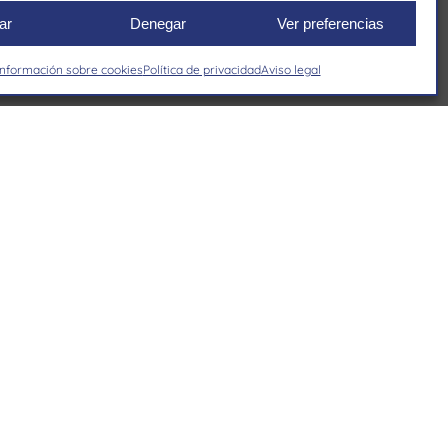
ar
Denegar
Ver preferencias
Información sobre cookies
Política de privacidad
Aviso legal
s marcas
Marca blanca
Confíe en nuestro
compromiso con la
excelencia para llevar su
marca al mercado con la
máxima calidad
.