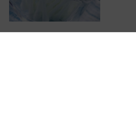
Cuidando de lo es
Ubicación
Vivaldi, 1-3 (P.I
Bisbe)
08110 Montcad
Barcelona – E
Apdo. de Corr