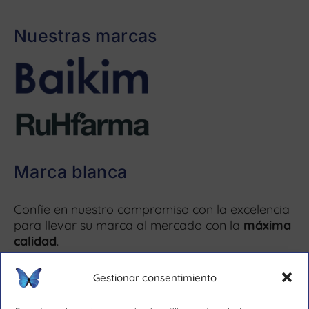
Nuestras marcas
Marca blanca
Confíe en nuestro compromiso con la excelencia
para llevar su marca al mercado con la
máxima
calidad
.
Más información ↗
Gestionar consentimiento