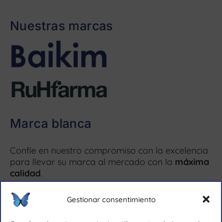
Nuestras marcas
Marca blanca
Confíe en nuestro compromiso con la excelencia
para llevar su marca al mercado con la
máxima
calidad
.
Más información ↗
Gestionar consentimiento