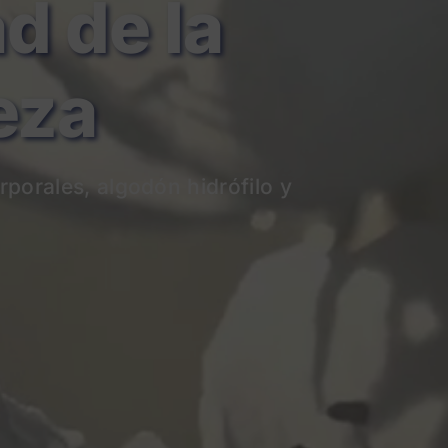
de la
eza
rporales
, algodón hidrófilo y