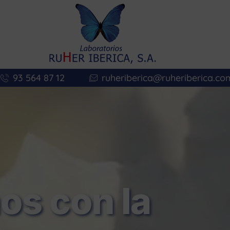
93 564 87 12
ruheriberica@ruheriberica.co
s con la