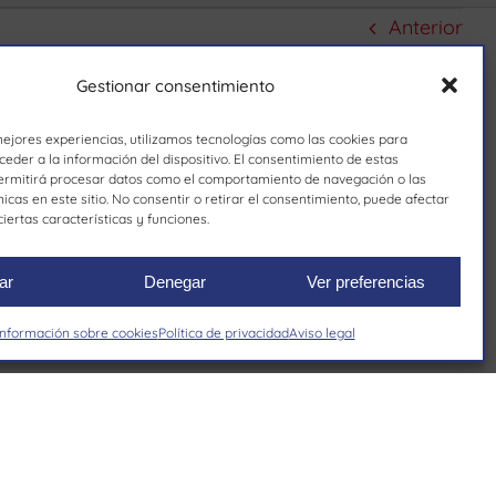
Anterior
Gestionar consentimiento
mejores experiencias, utilizamos tecnologías como las cookies para
eder a la información del dispositivo. El consentimiento de estas
ermitirá procesar datos como el comportamiento de navegación o las
nicas en este sitio. No consentir o retirar el consentimiento, puede afectar
iertas características y funciones.
ar
Denegar
Ver preferencias
Información sobre cookies
Política de privacidad
Aviso legal