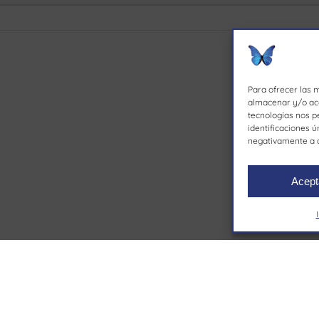
Para ofrecer las 
almacenar y/o acc
tecnologías nos p
identificaciones ú
negativamente a c
Acept