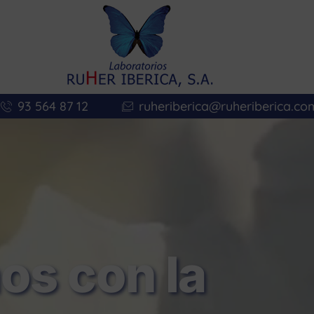
93 564 87 12
ruheriberica@ruheriberica.co
s con la