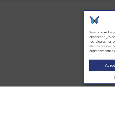
Para ofrecer las 
almacenar y/o acc
tecnologías nos p
identificaciones ú
negativamente a c
Acept