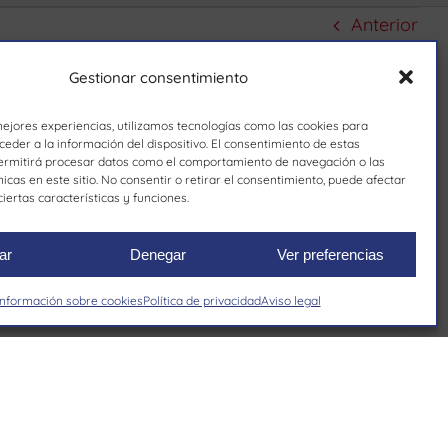
Anterior
Gestionar consentimiento
mejores experiencias, utilizamos tecnologías como las cookies para
eder a la información del dispositivo. El consentimiento de estas
ermitirá procesar datos como el comportamiento de navegación o las
nicas en este sitio. No consentir o retirar el consentimiento, puede afectar
iertas características y funciones.
ar
Denegar
Ver preferencias
Información sobre cookies
Política de privacidad
Aviso legal