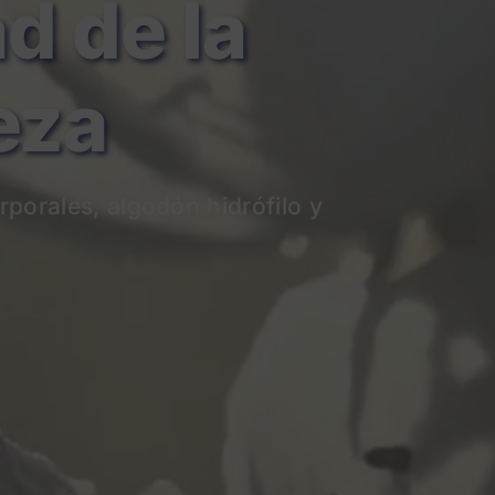
de la
eza
rporales
, algodón hidrófilo y