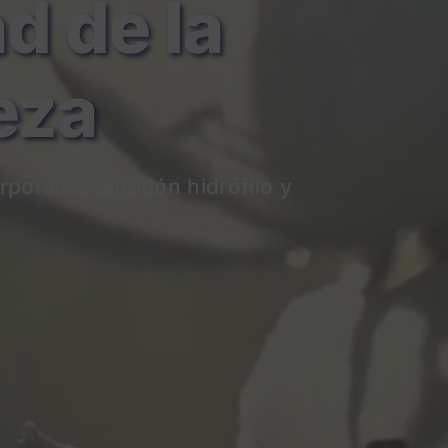
de la
eza
rporales
, algodón hidrófilo y