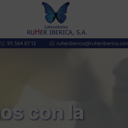
93 564 87 12
ruheriberica@ruheriberica.co
s con la