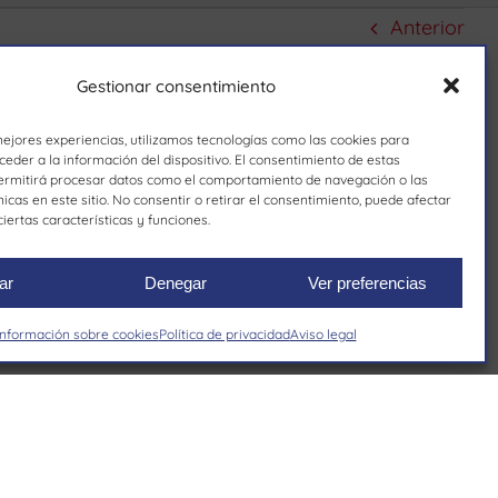
Anterior
Gestionar consentimiento
mejores experiencias, utilizamos tecnologías como las cookies para
eder a la información del dispositivo. El consentimiento de estas
ermitirá procesar datos como el comportamiento de navegación o las
nicas en este sitio. No consentir o retirar el consentimiento, puede afectar
iertas características y funciones.
ar
Denegar
Ver preferencias
Información sobre cookies
Política de privacidad
Aviso legal