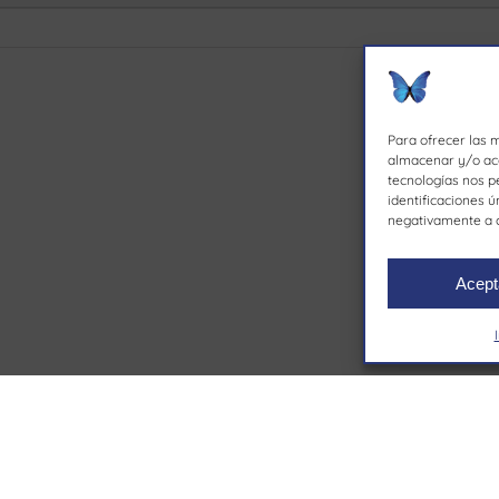
Para ofrecer las 
almacenar y/o acc
tecnologías nos p
identificaciones ú
negativamente a c
Acept