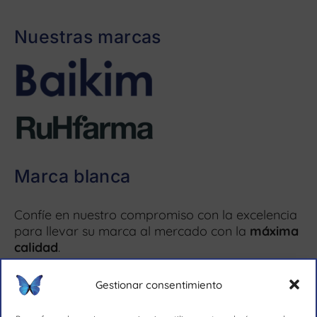
Nuestras marcas
Marca blanca
Confíe en nuestro compromiso con la excelencia
para llevar su marca al mercado con la
máxima
calidad
.
Más información ↗
Gestionar consentimiento