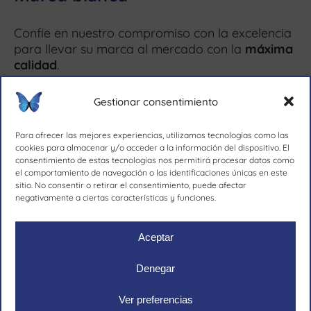
Confíe en nuestro compromiso con la excelencia
para llevar su marca al mercado con la
máxima
calidad
.
Más información ↗
Gestionar consentimiento
Para ofrecer las mejores experiencias, utilizamos tecnologías como las
cookies para almacenar y/o acceder a la información del dispositivo. El
consentimiento de estas tecnologías nos permitirá procesar datos como
el comportamiento de navegación o las identificaciones únicas en este
desde 1981.
sitio. No consentir o retirar el consentimiento, puede afectar
negativamente a ciertas características y funciones.
Aceptar
Ruher Ibérica, S.A.
|
Aviso legal
|
Política de privacidad
|
Denegar
Cookies
Ver preferencias