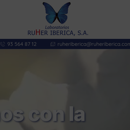
93 564 87 12
ruheriberica@ruheriberica.co
s con la