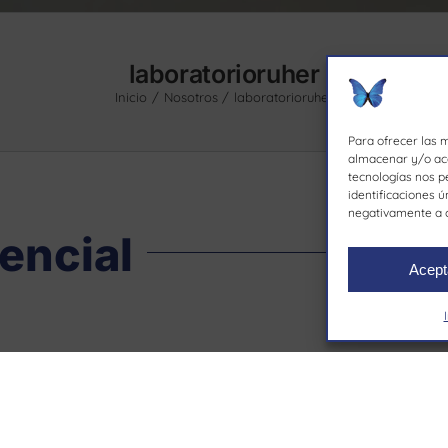
laboratorioruher
Inicio
Nosotros
laboratorioruher
Para ofrecer las 
almacenar y/o acc
tecnologías nos p
identificaciones ú
negativamente a c
encial
Acept
Contacto
Nuestra
93 564 87 12
. Molí d’en