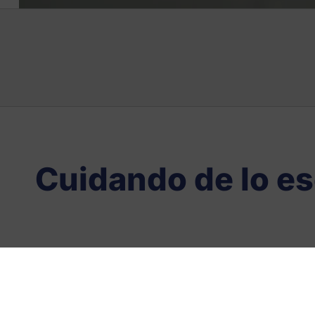
Cuidando de lo es
Ubicación
Vivaldi, 1-3 (P.I
Bisbe)