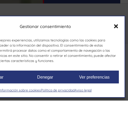
Gestionar consentimiento
mejores experiencias, utilizamos tecnologías como las cookies para
eder a la información del dispositivo. El consentimiento de estas
ermitirá procesar datos como el comportamiento de navegación o las
nicas en este sitio. No consentir o retirar el consentimiento, puede afectar
iertas características y funciones.
ar
Denegar
Ver preferencias
Información sobre cookies
Política de privacidad
Aviso legal
s marcas
Marca blanca
Confíe en nuestro
compromiso con la