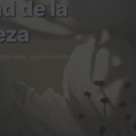
de la
eza
rporales
, algodón hidrófilo y